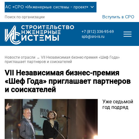
АС «СРО «Инженерные системы - проект»
Вступить в СРО
Поиск по организации
+7 (812) 336-95-69
spb@sro-is.ru
Новости отрасли
→ VII Независимая бизнес-премия «Шеф Года»
приглашает партнеров и соискателей
VII Независимая бизнес-премия
«Шеф Года» приглашает партнеров
и соискателей
Уже седьмой
год подряд